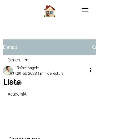
Entrada
General
Rafael Angeles
General
21 feb 2023
1 min de lectura
Lista
Escritos
AcademIA