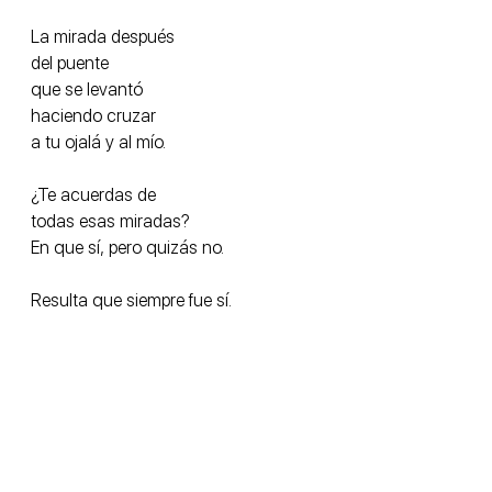
La mirada después
del puente
que se levantó
haciendo cruzar
a tu ojalá y al mío.
¿Te acuerdas de
todas esas miradas?
En que sí, pero quizás no.
Resulta que siempre fue sí.
Todas mi flores son para ti.
Personal
Escritos